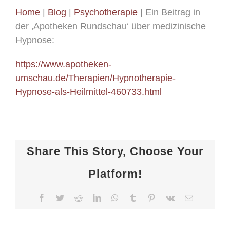
Home
|
Blog
|
Psychotherapie
|
Ein Beitrag in
der ‚Apotheken Rundschau‘ über medizinische
Hypnose:
https://www.apotheken-
umschau.de/Therapien/Hypnotherapie-
Hypnose-als-Heilmittel-460733.html
Share This Story, Choose Your
Platform!
Facebook
Twitter
Reddit
LinkedIn
WhatsApp
Tumblr
Pinterest
Vk
E-
Mail