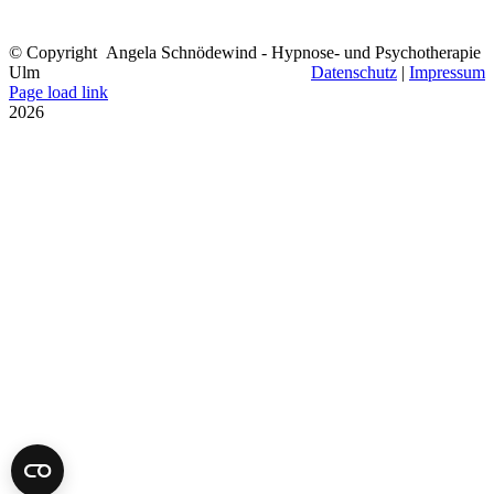
© Copyright
Angela Schnödewind - Hypnose- und Psychotherapie
Ulm
Datenschutz
|
Impressum
Facebook
Instagram
Page load link
Nach
2026
oben