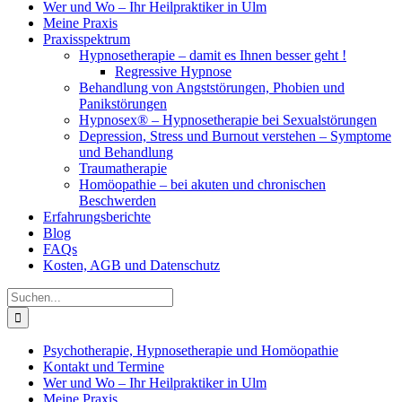
Wer und Wo – Ihr Heilpraktiker in Ulm
Meine Praxis
Praxisspektrum
Hypnosetherapie – damit es Ihnen besser geht !
Regressive Hypnose
Behandlung von Angststörungen, Phobien und
Panikstörungen
Hypnosex® – Hypnosetherapie bei Sexualstörungen
Depression, Stress und Burnout verstehen – Symptome
und Behandlung
Traumatherapie
Homöopathie – bei akuten und chronischen
Beschwerden
Erfahrungsberichte
Blog
FAQs
Kosten, AGB und Datenschutz
Suche
nach:
Psychotherapie, Hypnosetherapie und Homöopathie
Kontakt und Termine
Wer und Wo – Ihr Heilpraktiker in Ulm
Meine Praxis