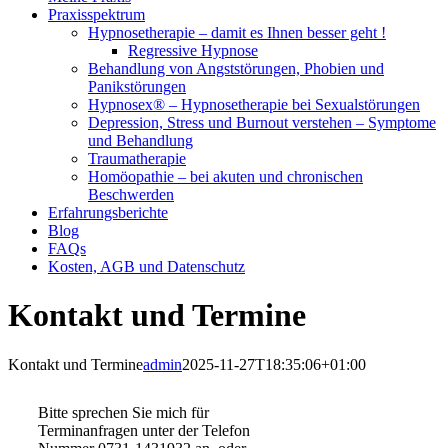
Praxisspektrum
Hypnosetherapie – damit es Ihnen besser geht !
Regressive Hypnose
Behandlung von Angststörungen, Phobien und
Panikstörungen
Hypnosex® – Hypnosetherapie bei Sexualstörungen
Depression, Stress und Burnout verstehen – Symptome
und Behandlung
Traumatherapie
Homöopathie – bei akuten und chronischen
Beschwerden
Erfahrungsberichte
Blog
FAQs
Kosten, AGB und Datenschutz
Kontakt und Termine
Kontakt und Termine
admin
2025-11-27T18:35:06+01:00
Bitte sprechen Sie mich für
Terminanfragen unter der Telefon