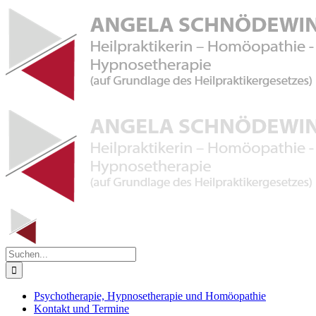
Zum
Inhalt
springen
Suche
nach:
Psychotherapie, Hypnosetherapie und Homöopathie
Kontakt und Termine