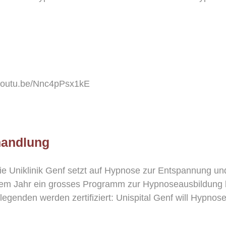
?
://youtu.be/Nnc4pPsx1kE
handlung
Die Uniklinik Genf setzt auf Hypnose zur Entspannung 
em Jahr ein grosses Programm zur Hypnoseausbildung la
genden werden zertifiziert: Unispital Genf will Hypnose [