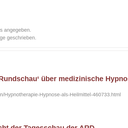
ils angegeben.
äge geschrieben.
n Rundschau‘ über medizinische Hypno
n/Hypnotherapie-Hypnose-als-Heilmittel-460733.html
cht der Tagesschau der ARD